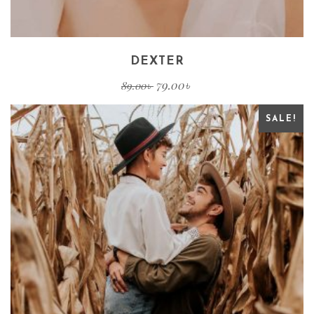
DEXTER
79.00
৳
89.00
৳
SALE!