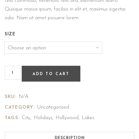
felis commodo, venenatis felis sed, elementum libero.
Quisque massa ipsum, facilisis in elit et, maximus egestas
odio. Nam sit amet posuere lorem.
SIZE
ADD TO CART
N/A
SKU:
Uncategorized
CATEGORY:
City
Holidays
Hollywood
Lakes
TAGS:
,
,
,
DESCRIPTION