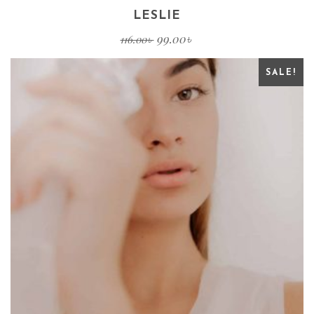
LESLIE
99.00
৳
116.00
৳
SALE!