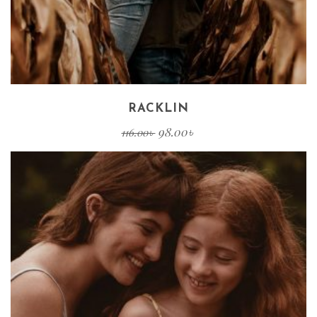
RACKLIN
98.00
৳
116.00
৳