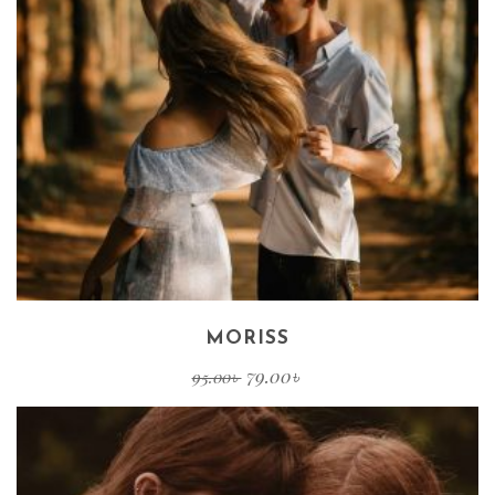
MORISS
79.00
৳
95.00
৳