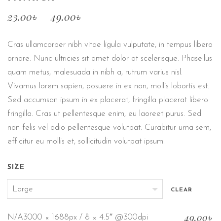
23.00
৳
–
49.00
৳
Cras ullamcorper nibh vitae ligula vulputate, in tempus libero
ornare. Nunc ultricies sit amet dolor at scelerisque. Phasellus
quam metus, malesuada in nibh a, rutrum varius nisl.
Vivamus lorem sapien, posuere in ex non, mollis lobortis est.
Sed accumsan ipsum in ex placerat, fringilla placerat libero
fringilla. Cras ut pellentesque enim, eu laoreet purus. Sed
non felis vel odio pellentesque volutpat. Curabitur urna sem,
efficitur eu mollis et, sollicitudin volutpat ipsum.
SIZE
CLEAR
49.00
৳
N/A3000 × 1688px / 8 × 4.5″ @300dpi