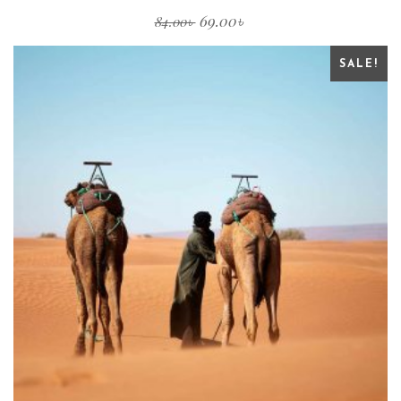
69.00
৳
84.00
৳
SALE!