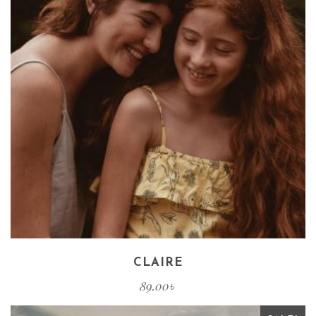
CLAIRE
89.00
৳